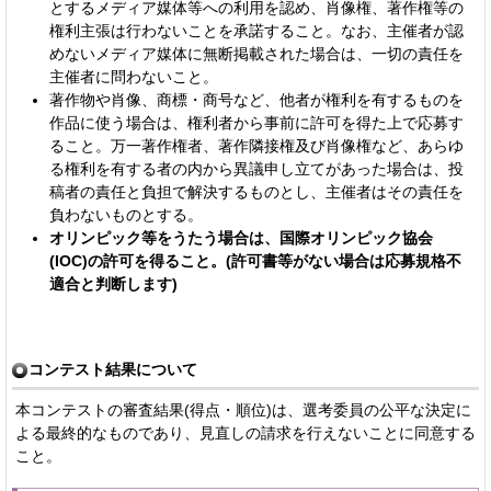
とするメディア媒体等への利用を認め、肖像権、著作権等の
権利主張は行わないことを承諾すること。な
お、主催者が認
めないメディア媒体に無断掲載された場合は、一切の責任を
主催者に問わないこと。
著作物や肖像、商標・商号など、他者が権利を有するものを
作品に使う場合は、権利者から事前に許可を得た上で応募す
ること。万一著作権者、著作隣接権及び肖像権など、あらゆ
る権利を有する者の内から異議申し立てがあった場合は、投
稿者の責任と負担で解決するものとし、主催者はその責任を
負わないものとする。
オリンピック等をうたう場合は、国際オリンピック協会
(IOC)の許可を得ること。(許可書等がない場合は応募規格不
適合と判断します)
コンテスト結果について
本コンテストの審査結果(得点・順位)は、選考委員の公平な決定に
よる最終的なものであり、見直しの請求を行えないことに同意する
こと。