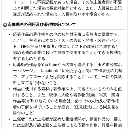
リーシートに不実記載があった場合、その他主催者側が不適
当と判断した場合は審査対象外とする。また、入賞後に上記
違反が認められた場合は、入賞を取り消す場合がある。
応募動画の利用及び著作権等について
応募作品の著作権その他の知的財産権は応募者に帰属する。
ただし、主催者は本コンテストの告知・発表・関連イベン
ト、HP公開及び主催者が本コンテストの趣旨に合致すると
認める他の事業において無償で使用することができる権利を
有するものとする。
応募動画作品をYouTubeや玉名市が管理する「玉名市公式ホ
ームページ」、facebook「広報たまな」等に主催者側の判断
で、アップロードまたは削除することについて、一切の異議
申し立てを行わないこと。
作品に使用する素材は著作権法上、問題のないもののみを使
用すること。また、映像に人物や著作物(絵画、写真、美術
作品等)が映り込んでいる場合は、必ずその人物及び著作権
者の了解を得ていることが必要。(任意様式による同意書を
添付のこと)
主催者または主催者が認めた報道機関が、動画作品の一部ま
たは全部及び静止画を主催者による広報制作物、報道を目的