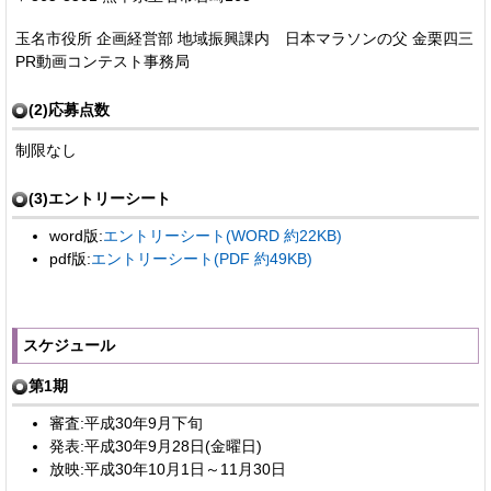
玉名市役所 企画経営部 地域振興課内 日本マラソンの父 金栗四三
PR動画コンテスト事務局
(2)応募点数
制限なし
(3)エントリーシート
word版:
エントリーシート(WORD 約22KB)
pdf版:
エントリーシート(PDF 約49KB)
スケジュール
第1期
審査:平成30年9月下旬
発表:平成30年
9月28日(金曜日)
放映:平成30年10月1日～11月30日