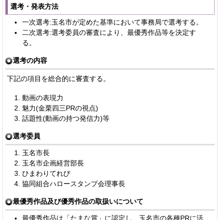
選考・発表方法
一次選考:玉名市が定めた基準において事務局で選考する。
二次選考:選考委員の審査により、最優秀作品等を決定す
る。
選考の内容
下記の項目を総合的に審査する。
動画の表現力
魅力(金栗四三PRの視点)
話題性(動画の持つ発信力)等
選考委員
玉名市長
玉名市企画経営部長
ひまわりてれび
協同組合ハロースタンプ会理事長
最優秀作品及び優秀作品の取扱いについて
最優秀作品は「たまな賞」に認定し、玉名市の各種PRに活