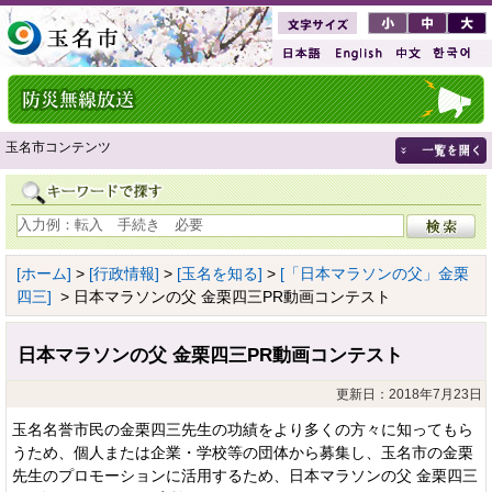
玉名市コンテンツ
[ホーム]
>
[行政情報]
>
[玉名を知る]
>
[「日本マラソンの父」金栗
四三]
> 日本マラソンの父 金栗四三PR動画コンテスト
日本マラソンの父 金栗四三PR動画コンテスト
更新日：2018年7月23日
玉名名誉市民の金栗四三先生の功績をより多くの方々に知ってもら
うため、個人または企業・学校等の団体から募集し、玉名市の金栗
先生のプロモーションに活用するため、日本マラソンの父 金栗四三