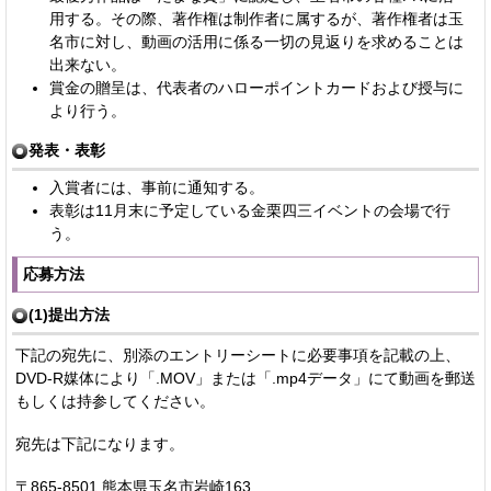
用する。その際、著作権は制作者に属するが、著作権者は玉
名市に対し、動画の活用に係る一切の見返りを求めることは
出来ない。
賞金の贈呈は、代表者のハローポイントカードおよび授与に
より行う。
発表・表彰
入賞者には、事前に通知する。
表彰は11月末に予定している金栗四三イベントの会場で行
う。
応募方法
(1)提出方法
下記の宛先に、別添のエントリーシートに必要事項を記載の上、
DVD-R媒体により「.MOV」または「.mp4データ」にて動画を郵送
もしくは持参してください。
宛先は下記になります。
〒865-8501 熊本県玉名市岩崎163