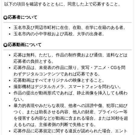
以下の項目を確認するとともに、同意した上で応募すること。
応募者について
玉名市及び周辺市町村に在住、在勤、在学に在籍のある者。
玉名市内の小中学校および高校、大学の出身者。
応募動画について
応募は無料。ただし、作品の制作費および通信、送料などは
応募者の負担とする。
応募作品は、未発表の作品に限り、実写・アニメ・CGを問
わずデジタルコンテンツであれば応募できる。
応募動画はすべてオリジナルの映像とすること。
撮影機材はデジタルカメラ、スマートフォンを問わない。
作品の提出が動画形式であれば、静止画像を挿入しても構わ
ない。
暴力的表現やみだらな表現、他者への誹謗中傷、犯罪に結び
つく、または助長させる内容、他人の財産、プライバシー等
を侵害する内容などが動画に含まれる場合、または30秒を超
えるものは、主催者側の判断で失格とする。
応募作品に応募規定に関する違反が認められた場合、エント