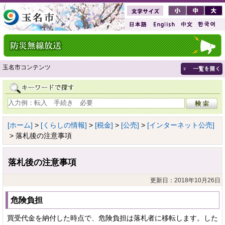
玉名市コンテンツ
[ホーム]
>
[くらしの情報]
>
[税金]
>
[公売]
>
[インターネット公売]
> 落札後の注意事項
落札後の注意事項
更新日：2018年10月26日
危険負担
買受代金を納付した時点で、危険負担は落札者に移転します。した