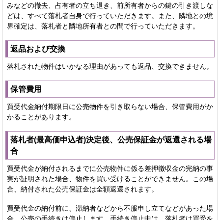
みなどの撤去、占有者の立ち退き、前所有者からの鍵の引き渡しな
どは、すべて落札者自身で行っていただきます。また、隣地との境
界確定は、落札者と隣地所有者との間で行っていただきます。
返品および交換
落札された物件はいかなる理由があっても返品、交換できません。
保管費用
買受代金納付期限日に公売物件を引き取らない場合、保管費用がか
かることがあります。
落札者(最高価申込者)決定後、公売保証金が返還される場
合
買受代金が納付されるまでに公売物件に係る差押徴収金の完納の事
実が証明された場合、物件を買い受けることができません。この場
合、納付された公売保証金は全額返還されます。
買受代金の納付前に、滞納者などから不服申し立てなどがあった場
合、公売の手続きは停止します。手続き停止中は、落札者は買受を