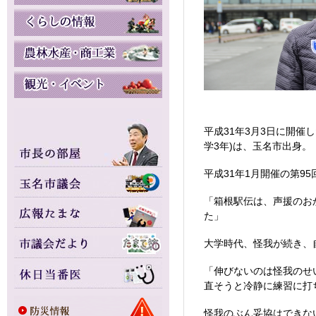
平成31年3月3日に開催
学3年)は、玉名市出身。
平成31年1月開催の第9
「箱根駅伝は、声援のお
た」
大学時代、怪我が続き、
「伸びないのは怪我のせ
直そうと冷静に練習に打
怪我のぶん妥協はできな