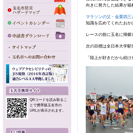
向きに努力した結果が箱
マラソンの父・金栗四三
知識を広めてくれたおか
レースの前に玉名に帰郷
次の目標は全日本大学駅
「陸上が好きだから続け
QRコードを読み取るこ
とで携帯版玉名市の
URLが表示されます。