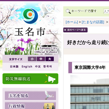
[ホーム]
>
[たまなの話題]
>
好きだから走り続
東京国際大学4年