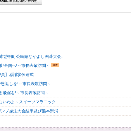
名市岱明町公民館なかよし囲碁大会...
破!全国へ!～市長表敬訪問～
委員】感謝状伝達式
で恩返しを!～市長表敬訪問～
る飛躍を!～市長表敬訪問～
ないわよ～スイーツマラニック...
ンプ操法大会結果及び熊本県消...