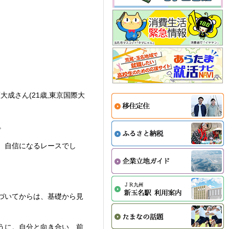
成さん(21歳,東京国際大
。
、自信になるレースでし
づいてからは、基礎から見
うに。自分と向き合い、前