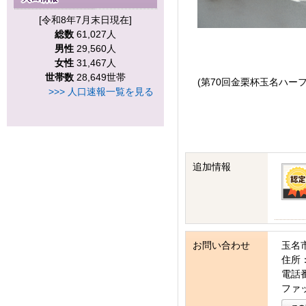
[令和8年7月末日現在]
総数
61,027人
男性
29,560人
女性
31,467人
世帯数
28,649世帯
(第70回金栗杯玉名ハー
>>> 人口速報一覧を見る
追加情報
お問い合わせ
玉名
住所：
電話番号
ファッ