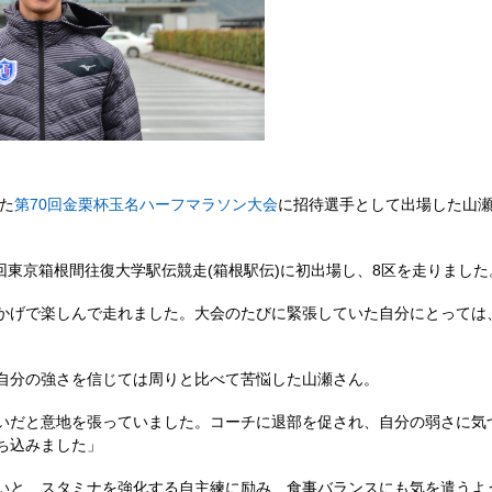
した
第70回金栗杯玉名ハーフマラソン大会
に招待選手として出場した山瀬大
5回東京箱根間往復大学駅伝競走(箱根駅伝)に初出場し、8区を走りました
かげで楽しんで走れました。大会のたびに緊張していた自分にとっては
自分の強さを信じては周りと比べて苦悩した山瀬さん。
いだと意地を張っていました。コーチに退部を促され、自分の弱さに気
ち込みました」
いと、スタミナを強化する自主練に励み、食事バランスにも気を遣うよ