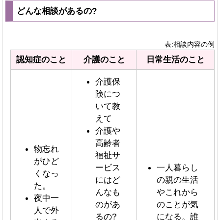
どんな相談があるの?
表:相談内容の例
認知症のこと
介護のこと
日常生活のこと
介護保
険につ
いて教
えて
介護や
高齢者
物忘れ
福祉サ
がひど
ービス
一人暮らし
くなっ
にはど
の親の生活
た。
んなも
やこれから
夜中一
のがあ
のことが気
人で外
るの?
になる。誰