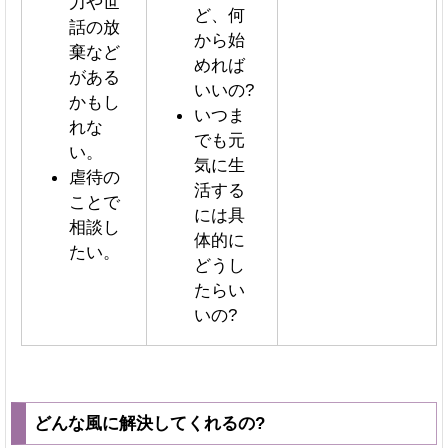
力や世
ど、何
話の放
から始
棄など
めれば
がある
いいの?
かもし
いつま
れな
でも元
い。
気に生
虐待の
活する
ことで
には具
相談し
体的に
たい。
どうし
たらい
いの?
どんな風に解決してくれるの?