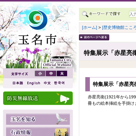
[ホーム]
>
[歴史博物館こころ
特集展示「赤星亮
特集展示「赤星亮
赤星亮衛(1921年から
冊もの絵本挿絵を手掛け