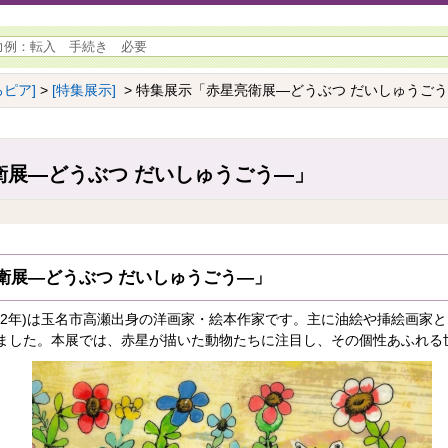
ピア]
>
[特集展示]
> 特集展示「赤星亮衛展―どうぶつ だいしゅうご
衛展―どうぶつ だいしゅうごう―」
衛展―どうぶつ だいしゅうごう―」
1992年)は玉名市高瀬出身の洋画家・絵本作家です。主に油絵や挿絵画家と
ました。本展では、赤星が描いた動物たちに注目し、その個性あふれる