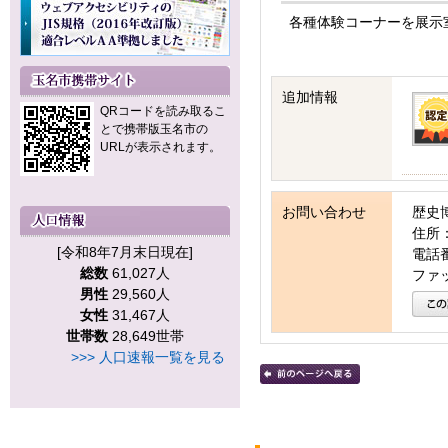
各種体験コーナーを展示
追加情報
QRコードを読み取るこ
とで携帯版玉名市の
URLが表示されます。
お問い合わせ
歴史
住所：
[令和8年7月末日現在]
電話番号
総数
61,027人
ファッ
男性
29,560人
女性
31,467人
世帯数
28,649世帯
>>> 人口速報一覧を見る