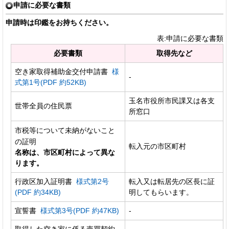
申請に必要な書類
申請時は印鑑をお持ちください。
表:申請に必要な書類
必要書類
取得先など
空き家取得補助金交付申請書
様
-
式第1号(PDF 約52KB)
玉名市役所市民課又は各支
世帯全員の住民票
所窓口
市税等について未納がないこと
の証明
転入元の市区町村
名称は、市区町村によって異な
ります。
行政区加入証明書
様式第2号
転入又は転居先の区長に証
(PDF 約34KB)
明してもらいます。
宣誓書
様式第3号(PDF 約47KB)
-
取得した空き家に係る売買契約