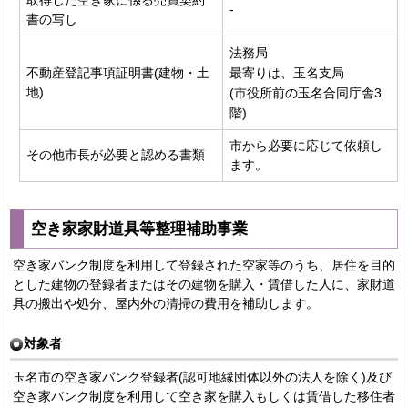
-
書の写し
法務局
不動産登記事項証明書(建物・土
最寄りは、玉名支局
地)
(市役所前の玉名合同庁舎3
階)
市から必要に応じて依頼し
その他市長が必要と認める書類
ます。
空き家家財道具等整理補助事業
空き家バンク制度を利用して登録された空家等のうち、居住を目的
とした建物の登録者またはその建物を購入・賃借した人に、家財道
具の搬出や処分、屋内外の清掃の費用を補助します。
対象者
玉名市の空き家バンク登録者(認可地縁団体以外の法人を除く)及び
空き家バンク制度を利用して空き家を購入もしくは賃借した移住者