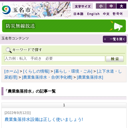
玉名市コンテンツ
[ホーム]
>
[くらしの情報]
>
[暮らし・環境・ごみ]
>
[上下水道・し
尿処理]
>
[農業集落排水・合併浄化槽]
>
[農業集落排水]
「農業集落排水」の記事一覧
1
[2022年9月12日]
農業集落排水設備は正しく使いましょう!