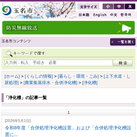
玉名市コンテンツ
[ホーム]
>
[くらしの情報]
>
[暮らし・環境・ごみ]
>
[上下水道・し
尿処理]
>
[農業集落排水・合併浄化槽]
>
[浄化槽]
「浄化槽」の記事一覧
1
[2026年5月1日]
令和8年度「合併処理浄化槽設置」および「合併処理浄化槽設
置に...