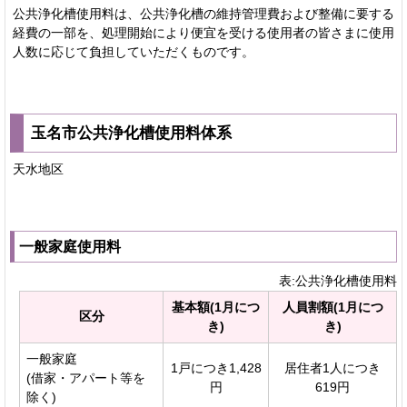
公共浄化槽使用料は、公共浄化槽の維持管理費および整備に要する
経費の一部を、処理開始により便宜を受ける使用者の皆さまに使用
人数に応じて負担していただくものです。
玉名市公共浄化槽使用料体系
天水地区
一般家庭使用料
表:公共浄化槽使用料
基本額(1月につ
人員割額(1月につ
区分
き)
き)
一般家庭
1戸につき1,428
居住者1人につき
(借家・アパート等を
円
619円
除く)