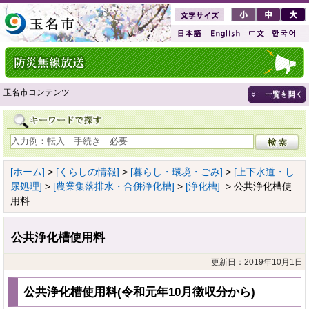
玉名市コンテンツ
[ホーム]
>
[くらしの情報]
>
[暮らし・環境・ごみ]
>
[上下水道・し
尿処理]
>
[農業集落排水・合併浄化槽]
>
[浄化槽]
> 公共浄化槽使
用料
公共浄化槽使用料
更新日：2019年10月1日
公共浄化槽使用料(令和元年10月徴収分から)