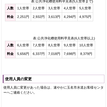
表:公共浄化槽使用料早見表(5人世帯まで)
人数
1人世帯
2人世帯
3人世帯
4人世帯
5人世帯
料金
2,251円
2,932円
3,613円
4,294円
4,975円
表:公共浄化槽使用料早見表(6人世帯以上)
人数
6人世帯
7人世帯
8人世帯
9人世帯
10人世帯
料金
5,656円
6,337円
7,018円
7,698円
8,379円
使用人員の変更
使用人員に変更があった場合は、速やかに玉名市水道お客様センタ
ーへご連絡ください。