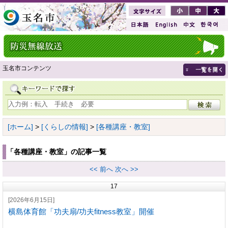
玉名市コンテンツ
[ホーム]
>
[くらしの情報]
>
[各種講座・教室]
「各種講座・教室」の記事一覧
<< 前へ
次へ >>
17
[2026年6月15日]
横島体育館「功夫扇/功夫fitness教室」開催