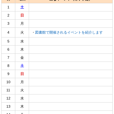
1
土
2
日
3
月
4
火
・
図書館で開催されるイベントを紹介します
5
水
6
木
7
金
8
土
9
日
10
月
11
火
12
水
13
木