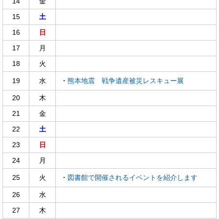
14
金
15
土
16
日
17
月
18
火
19
水
・
熊本地震 戦争遺産被災レスキュー展
20
木
21
金
22
土
23
日
24
月
25
火
・
図書館で開催されるイベントを紹介します
26
水
27
木