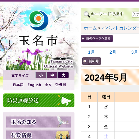
ホーム
>
イベントカレンダ
1月
2月
3月
2024年5月
日
曜日
1
水
2
木
3
金
4
土