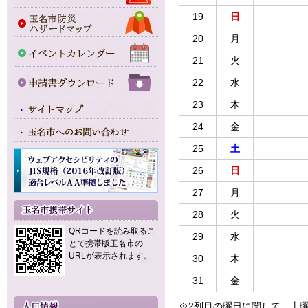
19
日
20
月
21
火
22
水
23
木
24
金
25
土
26
日
27
月
28
火
QRコードを読み取るこ
29
水
とで携帯版玉名市の
URLが表示されます。
30
木
31
金
※2列目の曜日に関して、土