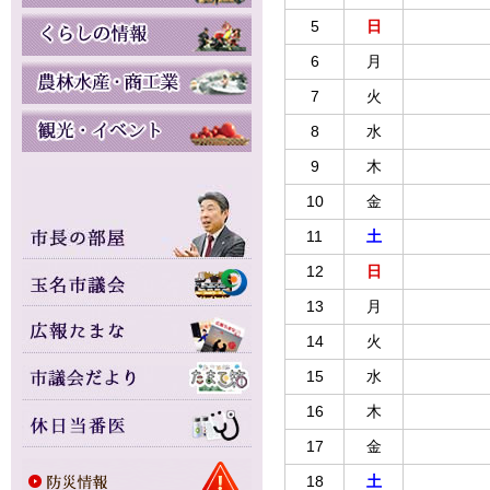
5
日
6
月
7
火
8
水
9
木
10
金
11
土
12
日
13
月
14
火
15
水
16
木
17
金
18
土