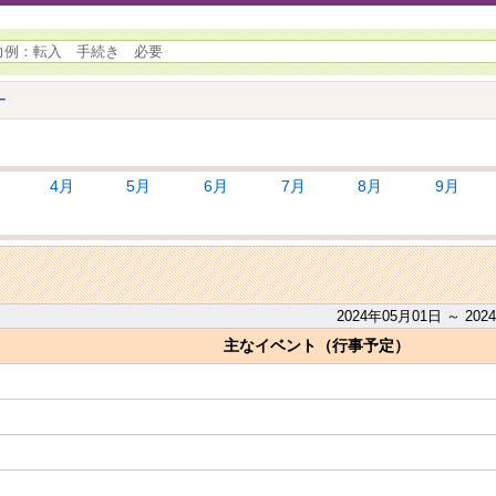
ー
4月
5月
6月
7月
8月
9月
2024年05月01日 ～ 
主なイベント（行事予定）