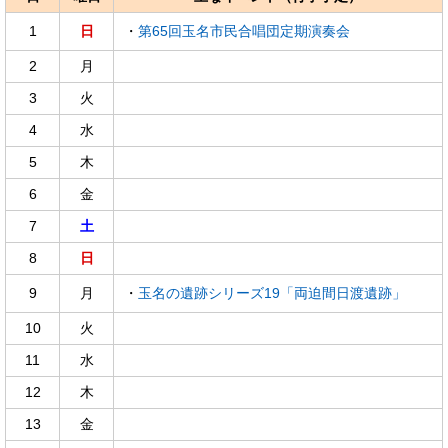
1
日
・
第65回玉名市民合唱団定期演奏会
2
月
3
火
4
水
5
木
6
金
7
土
8
日
9
月
・
玉名の遺跡シリーズ19「両迫間日渡遺跡」
10
火
11
水
12
木
13
金