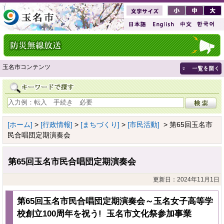
玉名市コンテンツ
[ホーム]
>
[行政情報]
>
[まちづくり]
>
[市民活動]
> 第65回玉名市
民合唱団定期演奏会
第65回玉名市民合唱団定期演奏会
更新日：2024年11月1日
第65回玉名市民合唱団定期演奏会～玉名女子高等学
校創立100周年を祝う! 玉名市文化祭参加事業