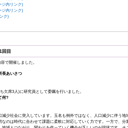
ージ内リンク)
ージ内リンク)
ンク)
第1回目
内容で開催しました。
所長あいさつ
うち欠席3人)に研究員として委嘱を行いました。
て何?
口減少社会に突入しています。玉名も例外ではなく、人口減少に伴う地
切なのは時代に合わせて課題に柔軟に対応していく力です。一方で、分
、地域とつながり、関わりを作っていく機会が乏しいのが現状です。そ