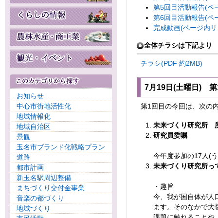
第5回目活動報告(ペ
第6回目活動報告(ペ
完成動画(ページ内リ
全体チラシは下記より
チラシ(PDF 約2MB)
7月19日(土曜日) 
お知らせ
中心市街地活性化
第1回目の今回は、次の
地域情報化
未来づくり研究所 
地域自治区
研究員委嘱
景観
玉名市ブランド化戦略プラン
今年度参加の17人(
道路
未来づくり研究所っ
都市計画
新玉名駅周辺整備
・趣旨
まちづくり交付金事業
今、我が国自体が人
音楽の都づくり
ます。そのなかで大
地域づくり
課題に触れることや