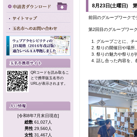
8月23日(土曜日) 
前回のグループワークで
第2回目のグループワー
グループごとに、チ
祭りの開催日や場所
祭りの魅力や祭りが
話し合った内容を、
QRコードを読み取るこ
とで携帯版玉名市の
URLが表示されます。
[令和8年7月末日現在]
総数
61,027人
男性
29,560人
女性
31,467人