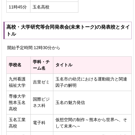
11時45分
玉名高校
高校・大学研究等合同発表会(未来トーク)の発表校とタイ
トル
開始予定時間:12時30分から
学科・チ
学校名
タイトル
ーム名
九州看護
玉名市の幼児における運動能力と関連
吉里ゼミ
福祉大学
因子の解明
専修大学
国際ビジ
熊本玉名
玉名の魅力発信
ネス科
高校
玉名工業
仮想空間の制作～熊本から世界へ、そ
電子科
高校
して未来へ～