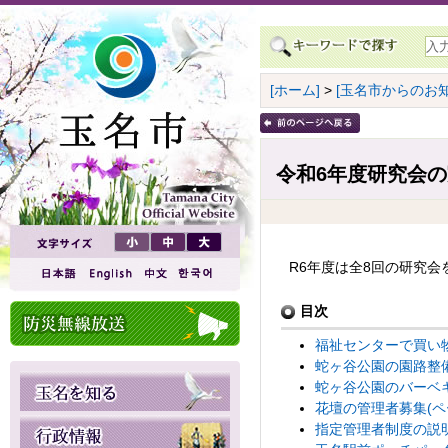
[ホーム]
>
[玉名市からのお知
令和6年度研究会
R6年度は全8回の研究
目次
福祉センターで買い物
蛇ヶ谷公園の園路整備
蛇ヶ谷公園のバーベキ
花壇の管理者募集(ペ
指定管理者制度の説明