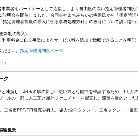
理者事業者をパートナーとして応援し、より自由度の高い指定管理者制度に
に説明会を開催しました。合同会社まちみらいの寺沢氏から「指定管理
「指定管理者制度の導入に係る事務処理方針」の改訂について説明を行
更新制の導入)
た利用料金に自主事業によるサービス料を追加で徴収できることを明記
ください。
指定管理者制度ページ
ク)
ーク
者等と連携し、JR玉名駅の新しい使い方と可能性を検証するため、1カ月
プールの一部に人工芝と屋外ファニチャーを配置し、滞留を目的とした
、玉名市PPP/PFI研究会有志、協力:合同タクシー、玉名タクシー、畠
実験風景