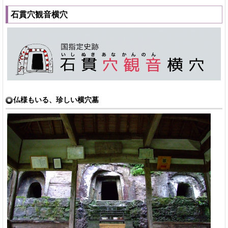
石貫穴観音横穴
仏様もいる、珍しい横穴墓