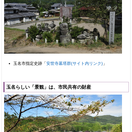
玉名市指定史跡「
安世寺墓塔群(サイト内リンク)
」
玉名らしい「景観」は、市民共有の財産