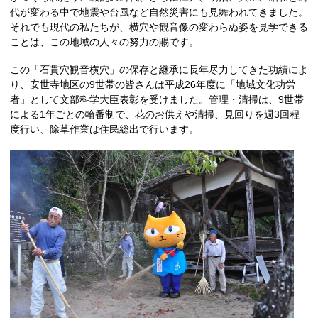
代が変わる中で地震や台風など自然災害にも見舞われてきました。
それでも現代の私たちが、横穴や観音像の変わらぬ姿を見学できる
ことは、この地域の人々の努力の賜です。
この「石貫穴観音横穴」の保存と継承に長年尽力してきた功績によ
り、安世寺地区の9世帯の皆さんは平成26年度に「地域文化功労
者」として文部科学大臣表彰を受けました。管理・清掃は、9世帯
による1年ごとの輪番制で、花のお供えや清掃、見回りを週3回程
度行い、除草作業は住民総出で行います。