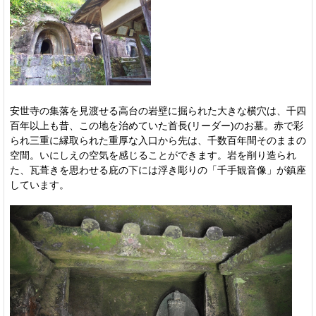
安世寺の集落を見渡せる高台の岩壁に掘られた大きな横穴は、千四
百年以上も昔、この地を治めていた首長(リーダー)のお墓。赤で彩
られ三重に縁取られた重厚な入口から先は、千数百年間そのままの
空間。いにしえの空気を感じることができます。岩を削り造られ
た、瓦葺きを思わせる庇の下には浮き彫りの「千手観音像」が鎮座
しています。