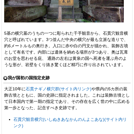
5基の横穴墓のうちの一つに彫られた千手観音から、石貫穴観音横
穴と呼ばれています。3つ並んだ中央の横穴が最も立派な造りで、
約6メートルもの奥行き。入口に赤や白の円文が描かれ、装飾古墳
として有名です。内部には遺体を納める場所が3つあり、奥は瓦葺
のお堂を思わせる庇、 通路の左右は黄泉の国へ死者を運ぶ舟のよ
うな形が、岩壁をくり抜き驚くほど精巧に作り出されています。
我が国初の国指定史跡
大正10年に
石貫ナギノ横穴群(サイト内リンク)
や県内の5カ所の装
飾古墳とともに、国の史跡に指定されました。これは装飾古墳とし
て日本国内で第一期の指定であり、その存在を広く世の中に広める
第一歩となった、記念すべき史跡です。
石貫穴観音横穴(いしぬきあなかんのんよこあな)(サイト内リ
ンク)