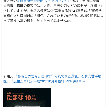
春と秋の
装飾古墳一斉公開(サイト内リンク)
で見学できる山鹿市、
人吉市、錦町の横穴では、人物、弓矢や刀などの武器が「浮彫り」
されていますが、玉名の横穴は◎(二重まる)や▲(三角)など幾何学
文様が入り口周辺に「彩色」されているのが特徴。地域や時代によ
って違うお墓の形を、見くらべてみませんか。
引用元:
「暮らしの営みと信仰で守られてきた景観、石貫安世寺地
区」『広報たまな』平成28年10月号抜粋(PDF 約1MB)