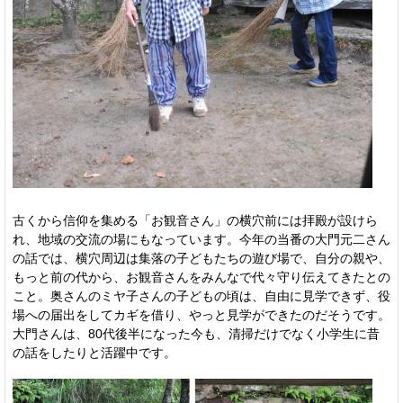
古くから信仰を集める「お観音さん」の横穴前には拝殿が設けら
れ、地域の交流の場にもなっています。今年の当番の大門元二さん
の話では、横穴周辺は集落の子どもたちの遊び場で、自分の親や、
もっと前の代から、お観音さんをみんなで代々守り伝えてきたとの
こと。奥さんのミヤ子さんの子どもの頃は、自由に見学できず、役
場への届出をしてカギを借り、やっと見学ができたのだそうです。
大門さんは、80代後半になった今も、清掃だけでなく小学生に昔
の話をしたりと活躍中です。