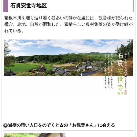
石貫安世寺地区
繁根木川を遡り辿り着く谷あいの静かな里には、観音様が祀られた
横穴、農地、自然が調和した、素晴らしい農村集落の姿が受け継が
れている。
岩壁の暗い入口をのぞくと古の「お観音さん」に会える