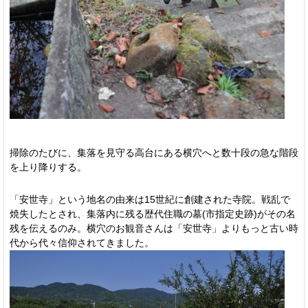
掃除のたびに、集落を見守る高台にある横穴へと数十段の急な階段
を上り降りする。
「安世寺」という地名の由来は15世紀に創建された寺院。戦乱で
焼失したとされ、集落内に残る歴代住職の墓(市指定史跡)がその名
残を伝えるのみ。横穴のお観音さんは「安世寺」よりもっと古い時
代から代々信仰されてきました。