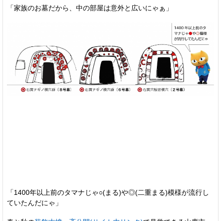
「家族のお墓だから、中の部屋は意外と広いにゃぁ」
「1400年以上前のタマナじゃ○(まる)や◎(二重まる)模様が流行し
ていたんだにゃ」