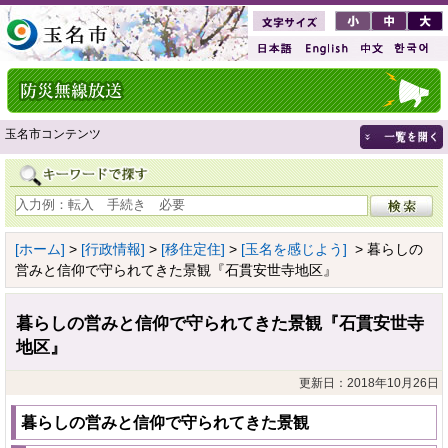
玉名市コンテンツ
[ホーム]
>
[行政情報]
>
[移住定住]
>
[玉名を感じよう]
> 暮らしの
営みと信仰で守られてきた景観『石貫安世寺地区』
暮らしの営みと信仰で守られてきた景観『石貫安世寺
地区』
更新日：2018年10月26日
暮らしの営みと信仰で守られてきた景観