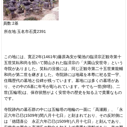
員数:2基
所在地:玉名市石貫2391
この地には、寛正2年(1461年)藤原為安が菊池の臨済宗正観寺第十
五世笑耘和尚を招いて開山された臨済宗の「大園山安世寺」という
寺院がありました。笑耘の没後には、同じ正観寺第二十五世東龍輔
和尚が第二世を継ぎました。寺院跡には地蔵を本尊に祀る堂一宇、
住職歴代の墓地と位碑が残っています。墓地には多くの墓塔があ
り、その中の5基に年号が彫られています。中でも一世(卵塔)、二
世(五輪塔)は、保存状態がよく安世寺の歴史を知る上で貴重なもの
です。
寺院跡内の墓石群の中には五輪塔の地輪の一面に「高瀬殿」、「永
正六年己巳(1509年)閏八月十七日」と刻まれており、その反対側に
は「徳隠喜公 永正六年己巳(1509年)八月十七日」と刻んであり、