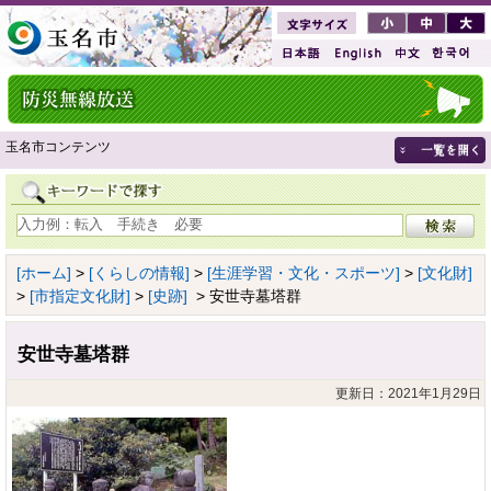
玉名市コンテンツ
[ホーム]
>
[くらしの情報]
>
[生涯学習・文化・スポーツ]
>
[文化財]
>
[市指定文化財]
>
[史跡]
> 安世寺墓塔群
安世寺墓塔群
更新日：2021年1月29日