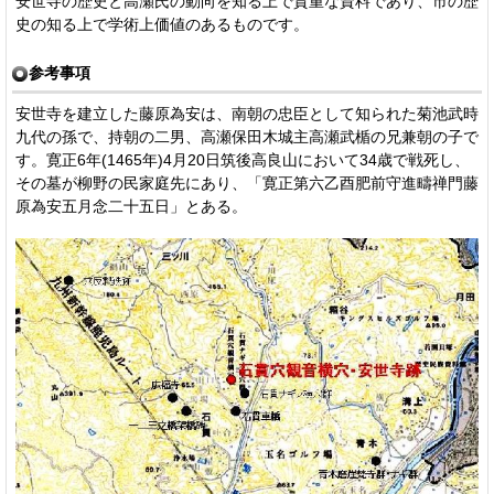
安世寺の歴史と高瀬氏の動向を知る上で貴重な資料であり、市の歴
史の知る上で学術上価値のあるものです。
参考事項
安世寺を建立した藤原為安は、南朝の忠臣として知られた菊池武時
九代の孫で、持朝の二男、高瀬保田木城主高瀬武楯の兄兼朝の子で
す。寛正6年(1465年)4月20日筑後高良山において34歳で戦死し、
その墓が柳野の民家庭先にあり、「寛正第六乙酉肥前守進疇禅門藤
原為安五月念二十五日」とある。