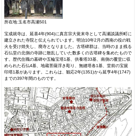
所在地:玉名市高瀬501
宝成就寺は、延喜4年(904)に真言宗大覚末寺として高瀬談議所町に
建立された寺院と伝えられています。明治10年2月の西南の役の戦
火を受け焼失し、廃寺となりました。古塔碑群は、当時のまま残る
石仏堂の北側の寺跡に散乱していた数多くの古塔碑を集めたもので
す。歴代住職の墓碑や五輪宝塔1基、供養塔33基、南側の覆堂に収
められた石仏4基、地蔵菩薩浮き彫り、無縫塔各1基、堂前の宝篋
印塔1基があります。これらは、観応2年(1351)から延亨4年(1747)
までの397年間のものです。