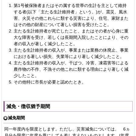
第1号被保険者またはその属する世帯の生計を主として維持
する者(以下「主たる生計維持者」という。)が、震災、風水
害、火災その他これらに類する災害により、住宅、家財また
はその他の財産について著しい損害を受けたこと。
主たる生計維持者が死亡したこと、またはその者が心身に重
大な障害を受け、若しくは長期間入院したことにより、その
者の収入が著しく減少したこと。
主たる生計維持者の収入が、事業または業務の休廃止、事業
における著しい損失、失業等により著しく減少したこと。
主たる生計維持者の収入が、干ばつ、冷害、凍霜害等による
農作物の不作、不漁その他これに類する理由により著しく減
少したこと。
その他特に市長が必要と認めたとき。
減免・徴収猶予期間
減免期間
同一年度内を限度とします。ただし、災害減免については、 6ヵ
月分を限度に年度を異にしても差し支えないものとします。(年度