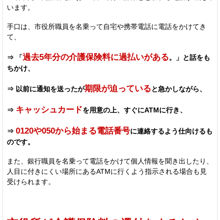
います。
手口は、市役所職員を名乗って自宅や携帯電話に電話をかけてき
て、
過去5年分の介護保険料に過払いがある
⇒ 「
。」と話をも
ちかけ、
期限が迫っている
⇒ 以前に通知を送ったが
と急かしながら、
キャッシュカード
⇒
を用意の上、すぐにATMに行き、
0120や050から始まる電話番号
⇒
に連絡するよう仕向けるも
のです。
また、銀行職員を名乗って電話をかけて個人情報を聞き出したり、
人目に付きにくい場所にあるATMに行くよう指示される場合も見
受けられます。