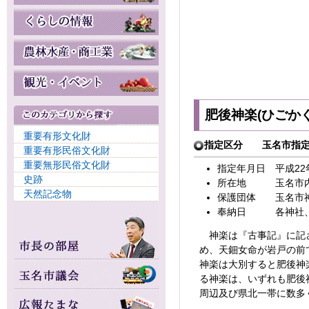
肥後神楽(ひごかぐ
重要有形文化財
指定区分 玉名市指定
重要有形民俗文化財
重要無形民俗文化財
指定年月日 平成22
史跡
所在地 玉名市
天然記念物
保護団体 玉名市
奉納日 各神社、保
神楽は『古事記』に記さ
め、天鈿女命が岩戸の前
神楽は大別すると肥後神
る神楽は、いずれも肥後
周辺及び県北一帯に数多