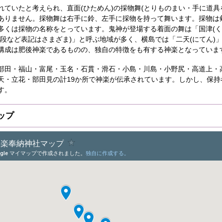
ていたと考えられ、直面(ひためん)の採物舞(とりものまい・手に道具
ありません。採物舞は右手に鈴、左手に採物を持って舞います。採物は
多くは採物の名称をとっています。鬼神が登場する着面の舞は「国津(く
吾段など表記はさまざま)」と呼ぶ地域が多く、横島では「二天(にてん)
構成は肥後神楽であるものの、独自の特徴をも有する神楽となっていま
田・福山・富尾・玉名・石貫・滑石・小島・川島・小野尻・高道上・
天・立花・部田見の計19か所で神楽が伝承されています。しかし、保持
す。
ップ