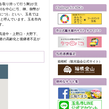
を取り持って行う舞)が主
剣を中心に弓、榊、御幣が
につ)」といい、玉名では
」と呼んでいます。玉名市内
す。
高道中・上野口・大野下、
者の高齢化と後継者不足が
箱根町（観光協会公式サイト）