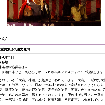
ら)
重要無形民俗文化財
年4月21日
内各地
神楽連絡協議会ほか
護団体ごとに異なるほか、玉名市神楽フェスティバルで競演します
れている「天岩戸神話」が起源といわれています。天岩戸に隠れた天
で舞った故事にならい、日本中の神社のお祭りで奉納されるようになり
楽、球磨神楽、豊後岩戸神楽系、高千穂神楽系、阿蘇古代神楽の5つに
神楽と称される系統に属するとされています。肥後神楽は県内に一番多
く、一部は上益城郡・下益城郡、阿蘇郡市、八代郡市にも分布していま