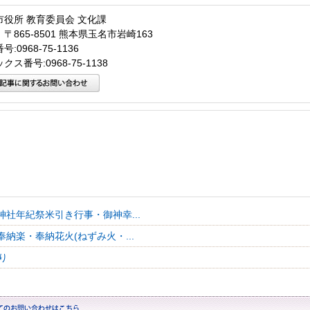
市役所 教育委員会 文化課
〒865-8501 熊本県玉名市岩崎163
:0968-75-1136
クス番号:0968-75-1138
神社年紀祭米引き行事・御神幸...
納楽・奉納花火(ねずみ火・...
踊り