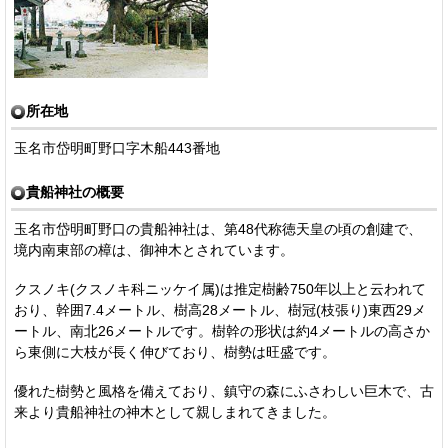
所在地
玉名市岱明町野口字木船443番地
貴船神社の概要
玉名市岱明町野口の貴船神社は、第48代称徳天皇の頃の創建で、
境内南東部の樟は、御神木とされています。
クスノキ(クスノキ科ニッケイ属)は推定樹齢750年以上と云われて
おり、幹囲7.4メートル、樹高28メートル、樹冠(枝張り)東西29メ
ートル、南北26メートルです。樹幹の形状は約4メートルの高さか
ら東側に大枝が長く伸びており、樹勢は旺盛です。
優れた樹勢と風格を備えており、鎮守の森にふさわしい巨木で、古
来より貴船神社の神木として親しまれてきました。