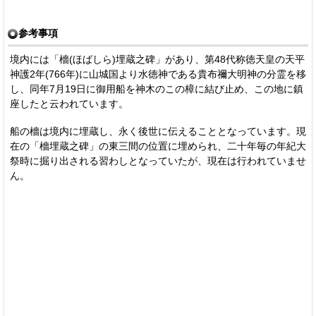
参考事項
境内には「檣(ほばしら)埋蔵之碑」があり、第48代称徳天皇の天平
神護2年(766年)に山城国より水徳神である貴布禰大明神の分霊を移
し、同年7月19日に御用船を神木のこの樟に結び止め、この地に鎮
座したと云われています。
船の檣は境内に埋蔵し、永く後世に伝えることとなっています。現
在の「檣埋蔵之碑」の東三間の位置に埋められ、二十年毎の年紀大
祭時に掘り出される習わしとなっていたが、現在は行われていませ
ん。