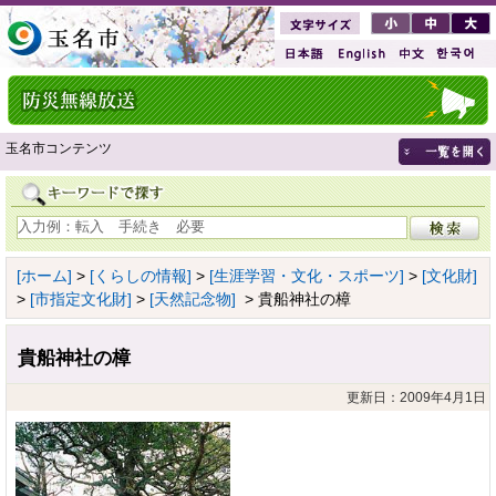
玉名市コンテンツ
[ホーム]
>
[くらしの情報]
>
[生涯学習・文化・スポーツ]
>
[文化財]
>
[市指定文化財]
>
[天然記念物]
> 貴船神社の樟
貴船神社の樟
更新日：2009年4月1日