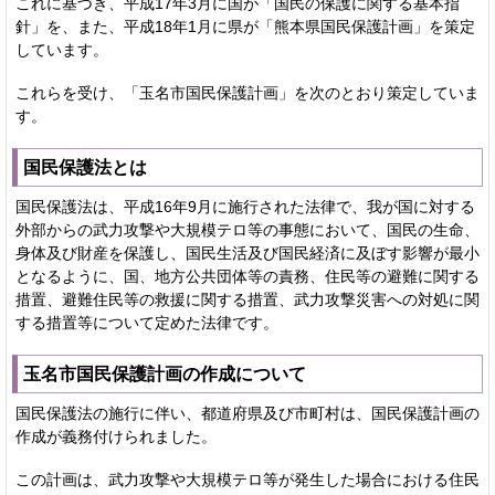
これに基づき、平成17年3月に国が「国民の保護に関する基本指
針」を、また、平成18年1月に県が「熊本県国民保護計画」を策定
しています。
これらを受け、「玉名市国民保護計画」を次のとおり策定していま
す。
国民保護法とは
国民保護法は、平成16年9月に施行された法律で、我が国に対する
外部からの武力攻撃や大規模テロ等の事態において、国民の生命、
身体及び財産を保護し、国民生活及び国民経済に及ぼす影響が最小
となるように、国、地方公共団体等の責務、住民等の避難に関する
措置、避難住民等の救援に関する措置、武力攻撃災害への対処に関
する措置等について定めた法律です。
玉名市国民保護計画の作成について
国民保護法の施行に伴い、都道府県及び市町村は、国民保護計画の
作成が義務付けられました。
この計画は、武力攻撃や大規模テロ等が発生した場合における住民