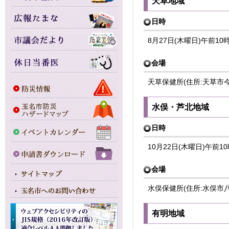
天草地域
日時
8月27日(木曜日)午前1
会場
天草保健所(住所:天草市
水俣・芦北地域
日時
10月22日(木曜日)午前
会場
水俣保健所(住所:水俣市八幡
有明地域