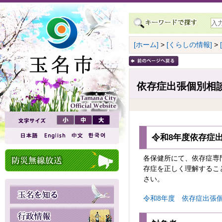
[ホーム]
>
[くらしの情報]
>
依存症出張個別相
令和8年度依存症
各保健所にて、依存症専
存症を正しく理解するこ
さい。
令和8年度 依存症出張個別