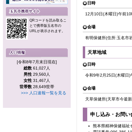
日時
12月10日(木曜日)午前
QRコードを読み取るこ
とで携帯版玉名市の
会場
URLが表示されます。
有明保健所(住所:玉名市岩
天草地域
[令和8年7月末日現在]
日時
総数
61,027人
男性
29,560人
令和9年2月25日(木曜日
女性
31,467人
世帯数
28,649世帯
会場
>>> 人口速報一覧を見る
天草保健所(天草市今釜新
申し込み・お問い
熊本県精神保健福祉