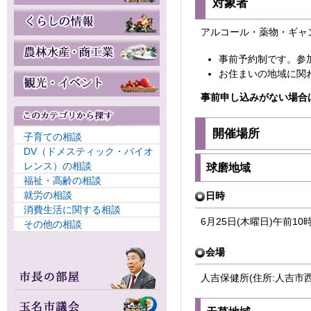
対象者
アルコール・薬物・ギャ
事前予約制です。参
お住まいの地域に関
事前申し込みがない場合
開催場所
子育ての相談
DV（ドメスティック・バイオ
レンス）の相談
球磨地域
福祉・高齢の相談
就労の相談
日時
消費生活に関する相談
6月25日(木曜日)午前1
その他の相談
会場
人吉保健所(住所:人吉市西