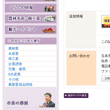
追加情報
この
農林業
水産業
お問い合わせ
玉名
商工業
住所：
企業誘致
電話番号
労働・雇用
ファッ
6次産業
その他
農業委員会関係