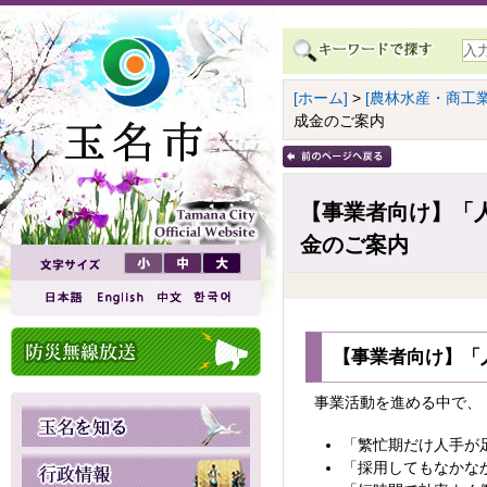
[ホーム]
>
[農林水産・商工業
成金のご案内
【事業者向け】「人
金のご案内
【事業者向け】「
事業活動を進める中で、
「繁忙期だけ人手が
「採用してもなかな