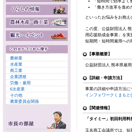
「短時間で効率よく
「働き方改革を進め
といったお悩みをお抱え
この度、公益財団法人 
用応援助成金事業」を実
短期間・短時間雇用への
【事業概要】
農林業
水産業
公益財団法人 熊本県雇
商工業
企業誘致
【詳細・申請方法】
労働・雇用
事業の詳細や申請方法に
6次産業
インフォワークくまもと(
その他
農業委員会関係
【関連情報】
「タイミー」初回利用料
玉名商工会議所では、短