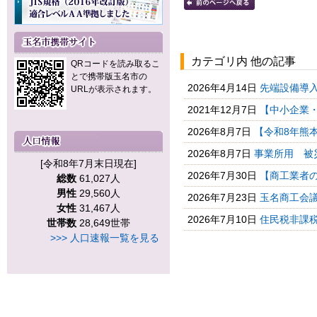
カテゴリ内 他の記事
QRコードを読み取るこ
とで携帯版玉名市の
2026年4月14日
先端設備導
URLが表示されます。
2021年12月7日
【中小企業・
2026年8月7日
【令和8年熊本
2026年8月7日
事業所用 被
[令和8年7月末日現在]
2026年7月30日
【商工業者の
総数
61,027人
男性
29,560人
2026年7月23日
玉名商工会議
女性
31,467人
2026年7月10日
住民税非課税
世帯数
28,649世帯
>>> 人口速報一覧を見る