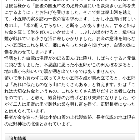
は観音様から「肥後の国玉杵名の疋野の里にいる炭焼き小五郎を夫
にするように」とお告げを受けました。そこで姫は幾山河を越え
て、小五郎の家を訪ね一夜の宿を求めます。しかし小五郎は貧しい
身の上。「米の貯えすらない」と断るしかありません。すると姫は
お金を渡して米を買いにいかせます。しぶしぶ出かけると、途中白
鷺が戯れている小さな沼に差しかかりました。お金の意味を知らな
い小五郎はこれを見て、姫にもらったお金を投げつけ、白鷺の足に
傷を負わせてしまいます。
怪我をした白鷺は湯煙がのぼる田んぼに降り、しばらくすると元気
に飛び去りました。不思議に思った小五郎がこの田んぼを探ると、
地の底から熱いいで湯が湧き出ているではありませんか。
驚いて米も買わずに戻ってきた小五郎を姫が責め立てると、小五郎
は「あれに似たものなら山にたくさんある」と答えます。姫は「こ
れは大切なお金というもの。これをたくさん造りだすと長者になれ
るのです。」と教え、観音様のお告げどおり夫婦になりました。や
がて二人は疋野の里で製鉄の業を興し富を得て、疋野長者になった
と伝えられています。
長者が金を造った跡は小岱山麓の上代製鉄跡、長者伝説の地は現在
の疋野神社の北側とされています。
追加情報