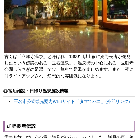
古くは「立願寺温泉」と呼ばれ、1300年以上前に疋野長者が発見
したという伝説のある「玉名温泉」。温泉街の中心にある「立願寺
公園しらさぎの足湯」では、無料で足湯が楽しめます。また、夜に
はライトアップされ、幻想的な雰囲気になります。
宿泊施設・日帰り温泉施設情報
玉名市公式観光案内WEBサイト「タマてバコ」(外部リンク)
疋野長者伝説
千年も昔、都にある貴い姫君がいらっしゃいました。満月の夜、姫