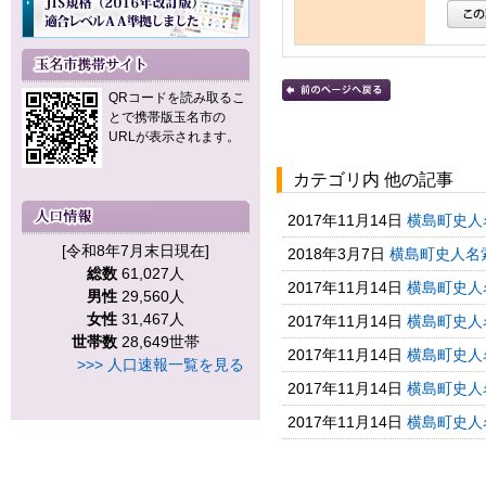
QRコードを読み取るこ
とで携帯版玉名市の
URLが表示されます。
カテゴリ内 他の記事
2017年11月14日
横島町史人
[令和8年7月末日現在]
2018年3月7日
横島町史人名
総数
61,027人
2017年11月14日
横島町史人
男性
29,560人
女性
31,467人
2017年11月14日
横島町史人
世帯数
28,649世帯
2017年11月14日
横島町史人
>>> 人口速報一覧を見る
2017年11月14日
横島町史人
2017年11月14日
横島町史人