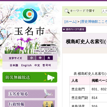
[ホーム]
>
[歴史博物館こころ
横島町史人名索引(
表:横島町史人名索引(
人名
掲載ペー
杢左衛門
831、832
杢左衛門尉
814
本島清彦
916