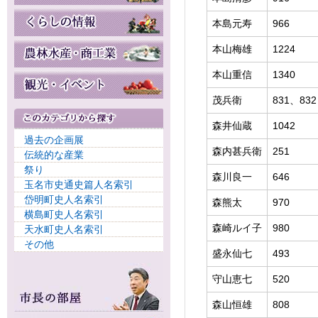
本島元寿
966
本山梅雄
1224
本山重信
1340
茂兵衛
831、832
森井仙蔵
1042
過去の企画展
森内甚兵衛
251
伝統的な産業
祭り
森川良一
646
玉名市史通史篇人名索引
岱明町史人名索引
森熊太
970
横島町史人名索引
森崎ルイ子
980
天水町史人名索引
その他
盛永仙七
493
守山恵七
520
森山恒雄
808