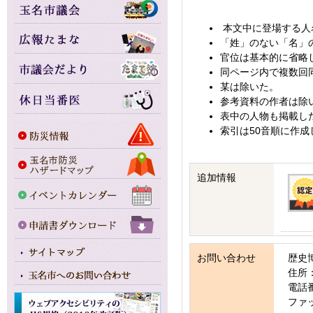
本文中に登場する人
「姓」のない「名」
官位は基本的に省略
同ページ内で複数回
某は除いた。
参考資料の作者は除
表中の人物も掲載し
索引は50音順に作成
追加情報
お問い合わせ
歴史
住所：
電話番号
ファッ