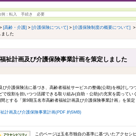
>
[高齢・介護]
>
[介護保険について]
>
[介護保険制度の概要について]
>
しました
者福祉計画及び介護保険事業計画を策定しました
及び介護保険法に基づき、高齢者福祉サービスの整備(公助)を検討しつ
どで役割を担いつつ活躍できる取り組み(自助・公助)の充実を図ってい
期間とする「第9期玉名市高齢者福祉計画及び介護保険事業計画」を策定
祉計画及び介護保険事業計画(PDF 約5MB)
このページは玉名市独自の基準に基づいたアクセシ