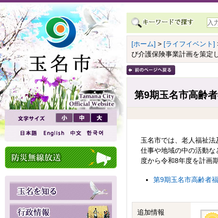
[ホーム]
>
[ライフイベント]
び介護保険事業計画を策定
第9期玉名市高齢
玉名市では、老人福祉法
仕事や地域の中の活動な
度から令和8年度を計画
第9期玉名市高齢者福
追加情報