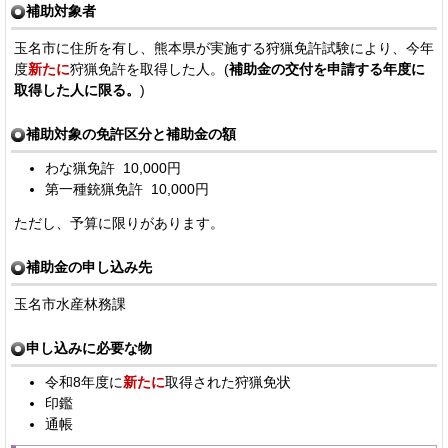
補助対象者
玉名市に住所を有し、熊本県が実施する狩猟免許試験により、今年
度
新たに
狩猟免許を取得した人。(
補助金の交付を申請する年度に
取得した人に限る。
)
補助対象の免許区分と補助金の額
わな猟免許 10,000円
第一種銃猟免許 10,000円
ただし、予算に限りがあります。
補助金の申し込み先
玉名市水産林務課
申し込みに必要な物
令和8年度に
新たに
取得された狩猟免状
印鑑
通帳