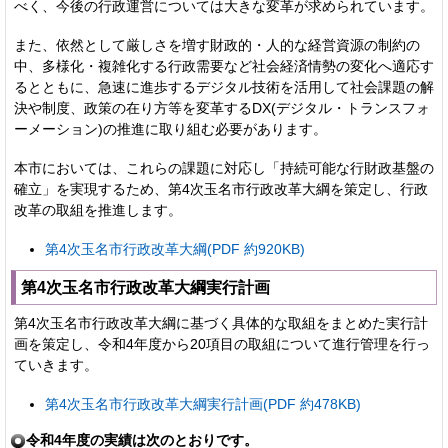
べく、今後の行政運営については大きな変革が求められています。
また、依然として厳しさを増す財政的・人的な経営資源の制約の
中、多様化・複雑化する行政需要など社会経済情勢の変化へ適応す
るとともに、急速に進歩するデジタル技術を活用して社会課題の解
決や制度、政策の在り方等を変革するDX(デジタル・トランスフォ
ーメーション)の推進に取り組む必要があります。
本市においては、これらの課題に対応し「持続可能な行財政基盤の
確立」を実現するため、第4次玉名市行政改革大綱を策定し、行政
改革の取組を推進します。
第4次玉名市行政改革大綱(PDF 約920KB)
第4次玉名市行政改革大綱実行計画
第4次玉名市行政改革大綱に基づく具体的な取組をまとめた実行計
画を策定し、令和4年度から20項目の取組について進行管理を行っ
ていきます。
第4次玉名市行政改革大綱実行計画(PDF 約478KB)
令和4年度の実績は次のとおりです。