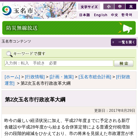
玉名市コンテンツ
[ホーム]
>
[行政情報]
>
[計画・施策]
>
[玉名市総合計画]
>
[行財政
運営]
> 第2次玉名市行政改革大綱
第2次玉名市行政改革大綱
更新日：2017年8月29日
昨今の厳しい経済状況に加え、平成27年度までに予定される新庁
舎建設や平成28年度から始まる合併算定替による普通交付税増加
分の段階的縮減をひかえており、市の将来を見据えた市政運営が求