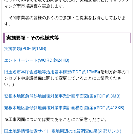
ィング型市場調査を実施します。
民間事業者の皆様の多くのご参加・ご提案をお待ちしておりま
す。
実施要領・その他様式等
実施要領(PDF 約1MB)
エントリーシート(WORD 約24KB)
旧玉名市本庁舎跡地等活用基本構想(PDF 約17MB)
(活用方針等のコ
ンセプトや施設整備に関して変更していることにご留意くださ
い。)
繁根木地区急傾斜地崩壊対策事業計画平面図(案)(PDF 約3MB)
繁根木地区急傾斜地崩壊対策事業計画横断図(案)(PDF 約418KB)
※工事図面については案であることにご留意ください。
国土地盤情報検索サイト 敷地周辺の地質調査結果(外部リンク)