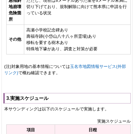
急傾斜
ただし、現在は8メートルあった崖を5メートル未満に
地崩壊
切り下げており、規制解除に向けて熊本県に申請を行
危険箇
っている状況
所
高瀬小学校記念碑あり
壽福寺跡(小岱山八十八ヶ所霊場)あり
その他
移転を要する樹木あり
特殊地下壕があり、調査と対策が必要
(注)対象用地の基本情報については
玉名市地図情報サービス(外部
リンク)
で概ね確認できます。
3.実施スケジュール
本サウンディングは以下のスケジュールで実施します。
実施スケジュール
項目
日程