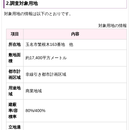
2.調査対象用地
対象用地の情報は以下のとおりです。
対象用地の情報
項目
内容
所在地
玉名市繁根木163番地 他
敷地面
約17,400平方メートル
積
都市計
非線引き都市計画区域
画区域
用途地
商業地域
域
建蔽
率/容
80%/400%
積率
立地適