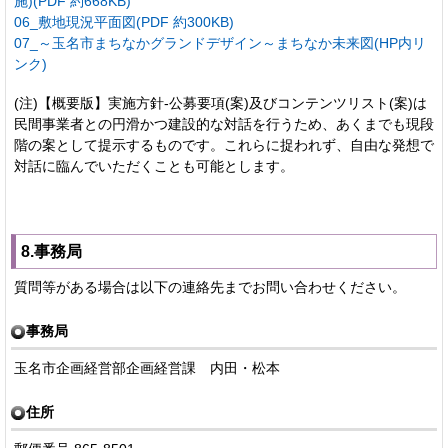
施)(PDF 約668KB)
06_敷地現況平面図(PDF 約300KB)
07_～玉名市まちなかグランドデザイン～まちなか未来図(HP内リ
ンク)
(注)【概要版】実施方針-公募要項(案)及びコンテンツリスト(案)は
民間事業者との円滑かつ建設的な対話を行うため、あくまでも現段
階の案として提示するものです。これらに捉われず、自由な発想で
対話に臨んでいただくことも可能とします。
8.事務局
質問等がある場合は以下の連絡先までお問い合わせください。
事務局
玉名市企画経営部企画経営課 内田・松本
住所