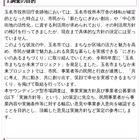
1.調査の目的
玉名市役所旧庁舎跡地においては、玉名市役所本庁舎の移転が確定
的となった時点より、市民から「新たなにぎわい創出」や「中心市
街地の活性化」に資する利活用が求められており、その利活用方針
の検討を行ってきましたが、現在まで具体的な方針の決定には至っ
ていません。
このような状況の中、玉名市では、まちなか区域の活力と魅力を高
め、市民が健康で魅力あふれる良質な暮らしを実感できる「にぎわ
いのあるまちづくり」に取り組んでいくため、令和5年度に「玉名
市まちなか未来プロジェクト」を発足しました。玉名市まちなか未
来プロジェクトでは、市民、事業者等の民間と行政が連携し、「共
に考え、共に動き、共に創り出す、笑顔で幸せを実感できるまちづ
くり」を掲げて取組を行っています。
本サウンディング型市場調査は、事業実施方針及び事業者公募要項
(以下「実施方針等」という。)の策定に先立ち、民間事業者から事
業内容や実施条件等に対する幅広い意見や事業参入意向を確認する
ことを目的とし、頂戴した意見は実施方針など策定の参考にしま
す。