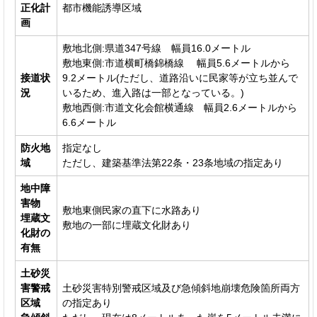
正化計
都市機能誘導区域
画
敷地北側:県道347号線 幅員16.0メートル
敷地東側:市道横町橋錦橋線 幅員5.6メートルから
接道状
9.2メートル(ただし、道路沿いに民家等が立ち並んで
況
いるため、進入路は一部となっている。)
敷地西側:市道文化会館横通線 幅員2.6メートルから
6.6メートル
防火地
指定なし
域
ただし、建築基準法第22条・23条地域の指定あり
地中障
害物
敷地東側民家の直下に水路あり
埋蔵文
敷地の一部に埋蔵文化財あり
化財の
有無
土砂災
害警戒
土砂災害特別警戒区域及び急傾斜地崩壊危険箇所両方
区域
の指定あり