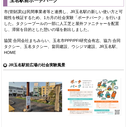
玉名駅前ポーチパーク
市(管財課)は民間事業者等と連携し、JR玉名駅の新しい使い方と可
能性を検証するため、1カ月の社会実験「ポーチパーク」を行いま
した。タクシープールの一部に人工芝と屋外ファニチャーを配置
し、滞留を目的とした憩いの場を創出しました。
協賛:合同会社まちみらい、玉名市PPP/PFI研究会有志、協力:合同
タクシー、玉名タクシー、畠田建設、ウシジマ建設、JR玉名駅、
HOME
JR玉名駅前広場の社会実験風景