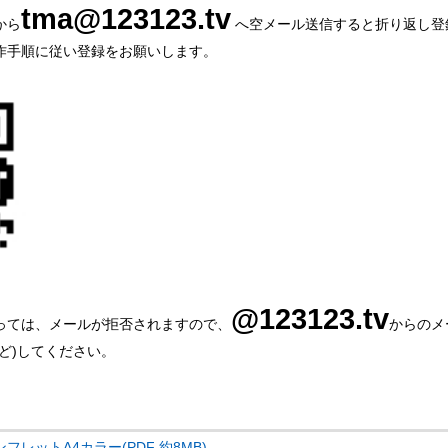
tma@123123.tv
から
へ空メール送信すると折り返し登
作手順に従い登録をお願いします。
@123123.tv
っては、メールが拒否されますので、
からのメ
ど)してください。
レットA4カラー(PDF 約8MB)