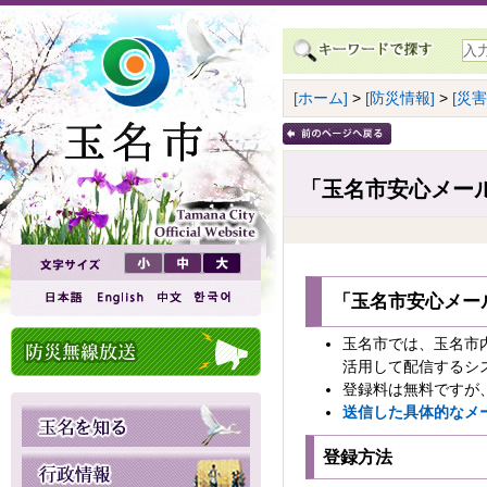
[ホーム]
>
[防災情報]
>
[災
「玉名市安心メー
「玉名市安心メー
玉名市では、玉名市
活用して配信するシ
登録料は無料ですが
送信した具体的なメ
登録方法