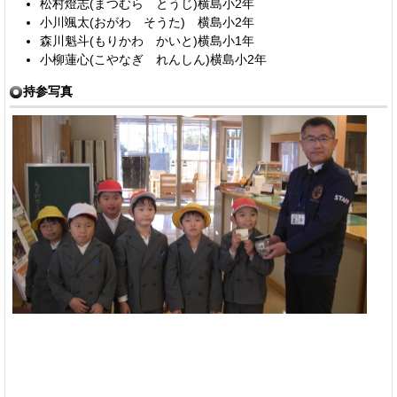
松村燈志(まつむら とうじ)横島小2年
小川颯太(おがわ そうた) 横島小2年
森川魁斗(もりかわ かいと)横島小1年
小柳蓮心(こやなぎ れんしん)横島小2年
持参写真