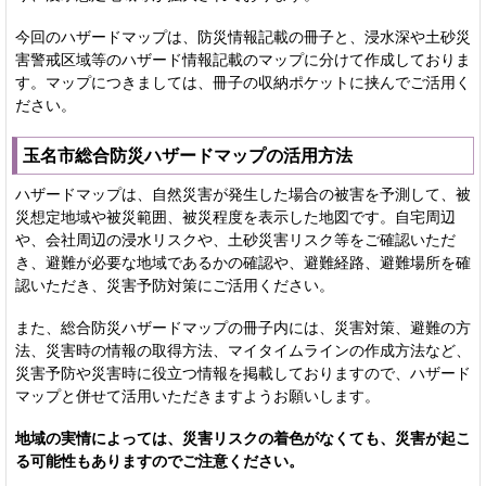
今回のハザードマップは、防災情報記載の冊子と、浸水深や土砂災
害警戒区域等のハザード情報記載のマップに分けて作成しておりま
す。マップにつきましては、冊子の収納ポケットに挟んでご活用く
ださい。
玉名市総合防災ハザードマップの活用方法
ハザードマップは、自然災害が発生した場合の被害を予測して、被
災想定地域や被災範囲、被災程度を表示した地図です。自宅周辺
や、会社周辺の浸水リスクや、土砂災害リスク等をご確認いただ
き、避難が必要な地域であるかの確認や、避難経路、避難場所を確
認いただき、災害予防対策にご活用ください。
また、総合防災ハザードマップの冊子内には、災害対策、避難の方
法、災害時の情報の取得方法、マイタイムラインの作成方法など、
災害予防や災害時に役立つ情報を掲載しておりますので、ハザード
マップと併せて活用いただきますようお願いします。
地域の実情によっては、災害リスクの
着色がなくても、災害が起こ
る可能性もありますのでご注意ください。