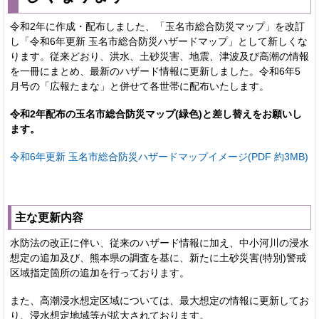
令和2年に作成・配布しました、「玉名市総合防災マップ」を改訂
し「令和6年更新 玉名市総合防災ハザードマップ」として新しくな
ります。従来どおり、洪水、土砂災害、地震、津波及び高潮の情報
を一冊にまとめ、最新のハザード情報に更新しました。令和6年5
月号の「広報たまな」と併せて各世帯に配布いたします。
令和2年配布の玉名市総合防災マップ(緑色)と差し替えをお願いし
ます。
令和6年更新 玉名市総合防災ハザードマップイメージ(PDF 約3MB)
主な更新内容
水防法の改正に伴い、従来のハザード情報に加え、中小河川の浸水
想定の追加及び、熊本県の調査を基に、新たに土砂災害(特別)警戒
区域指定箇所の追加を行っております。
また、高潮浸水想定区域については、最大想定の情報に更新してお
り、浸水想定地域等が拡大されております。