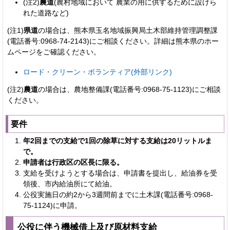
(注2)
農道
(農村地域において 農業の用に供するために設けら
れた道路など)
(注1)
県道
の場合は、熊本県玉名地域振興局土木部維持管理調整課
(電話番号:0968-74-2143)にご相談ください。詳細は熊本県のホー
ムページをご確認ください。
ロード・クリーン・ボランティア(外部リンク)
(注2)
農道
の場合は、農地整備課(電話番号:0968-75-1123)にご相談
ください。
要件
年2回までの支給で1回の除草に対する支給は20リットルま
で。
申請者は行政区の区長に限る。
支給を受けようとする場合は、申請書を提出し、給油券を受
領後、市内給油所にて給油。
公役実施日の約2から3週間前までに土木課(電話番号:0968-
75-1124)に申請。
公役に伴う機械借上及び原材料支給