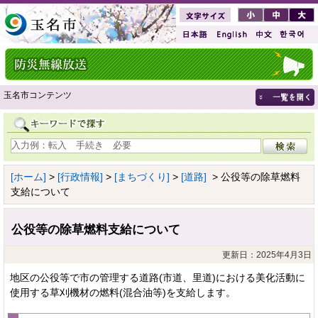
玉名市コンテンツ
[ホーム]
>
[行政情報]
>
[まちづくり]
>
[道路]
> 公役等の除草燃料
支給について
公役等の除草燃料支給について
更新日：2025年4月3日
地区の公役等で市の管理する道路(市道、里道)における美化活動に
使用する草刈機材の燃料(混合油等)を支給します。