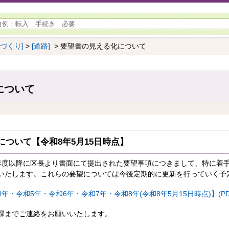
ちづくり]
>
[道路]
> 要望書の見える化について
について
ついて【令和8年5月15日時点】
年度以降に区長より書面にて提出された要望事項につきまして、特に着
いたします。これらの要望については今後定期的に更新を行っていく予
・令和5年・令和6年・令和7年・令和8年(令和8年5月15日時点)】(PDF 
課までご連絡をお願いいたします。