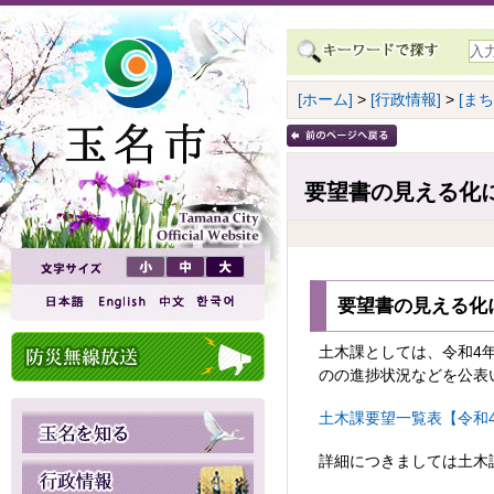
[ホーム]
>
[行政情報]
>
[ま
要望書の見える化
要望書の見える化に
土木課としては、令和4
のの進捗状況などを公表
土木課要望一覧表【令和4年
詳細につきましては土木