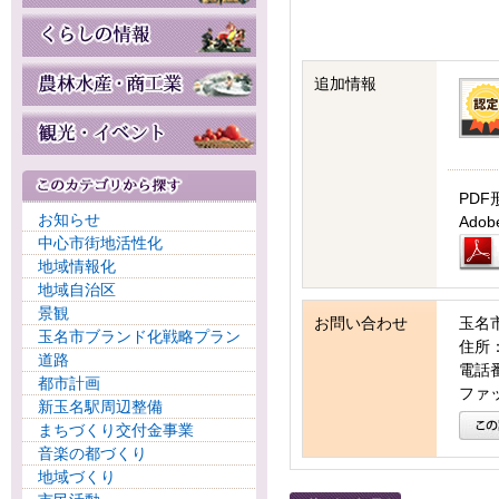
追加情報
PDF
お知らせ
Ad
中心市街地活性化
地域情報化
地域自治区
景観
お問い合わせ
玉名
玉名市ブランド化戦略プラン
住所：
道路
電話番号
都市計画
ファッ
新玉名駅周辺整備
まちづくり交付金事業
音楽の都づくり
地域づくり