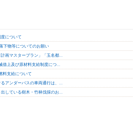
制度について
落下物等についてのお願い
計画マスタープラン」「玉名都...
械借上及び原材料支給制度につ...
燃料支給について
るアンダーパスの車両通行は、...
出している樹木・竹林伐採のお...