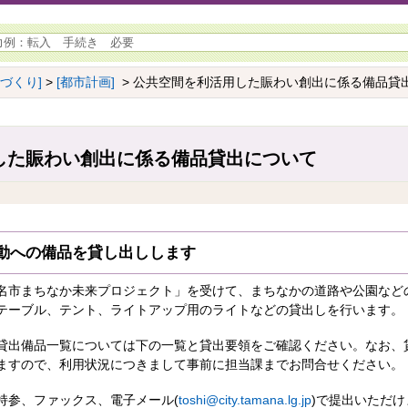
ちづくり]
>
[都市計画]
> 公共空間を利活用した賑わい創出に係る備品貸
した賑わい創出に係る備品貸出について
動への備品を貸し出しします
名市まちなか未来プロジェクト」を受けて、まちなかの道路や公園など
テーブル、テント、ライトアップ用のライトなどの貸出しを行います。
貸出備品一覧については下の一覧と貸出要領をご確認ください。なお、
ますので、利用状況につきまして事前に担当課までお問合せください。
持参、ファックス、電子メール(
toshi@city.tamana.lg.jp
)で提出いただけ