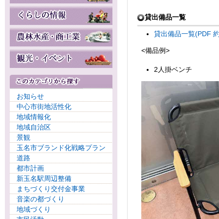
貸出備品一覧
貸出備品一覧(PDF 約
<備品例>
2人掛ベンチ
お知らせ
中心市街地活性化
地域情報化
地域自治区
景観
玉名市ブランド化戦略プラン
道路
都市計画
新玉名駅周辺整備
まちづくり交付金事業
音楽の都づくり
地域づくり