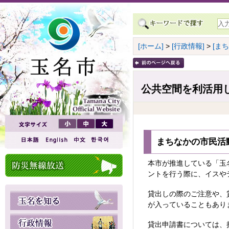
[ホーム]
>
[行政情報]
>
[ま
公共空間を利活用
まちなかの市民活
本市が推進している「玉
ントを行う際に、イスや
貸出しの際のご注意や、
が入っていることもあり
貸出申請書については、