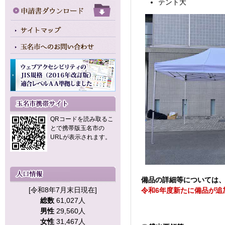
テント大
QRコードを読み取るこ
とで携帯版玉名市の
URLが表示されます。
備品の詳細等については
[令和8年7月末日現在]
令和6年度新たに備品が追
総数
61,027人
男性
29,560人
女性
31,467人