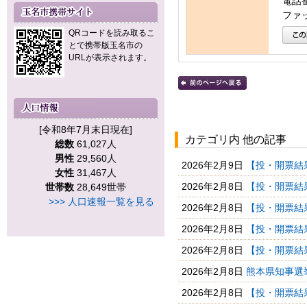
電話番号
ファッ
QRコードを読み取るこ
とで携帯版玉名市の
URLが表示されます。
[令和8年7月末日現在]
カテゴリ内 他の記事
総数
61,027人
男性
29,560人
2026年2月9日
【投・開票結果
女性
31,467人
2026年2月8日
【投・開票結果
世帯数
28,649世帯
>>> 人口速報一覧を見る
2026年2月8日
【投・開票結
2026年2月8日
【投・開票結
2026年2月8日
【投・開票結果
2026年2月8日
熊本県知事選挙
2026年2月8日
【投・開票結果