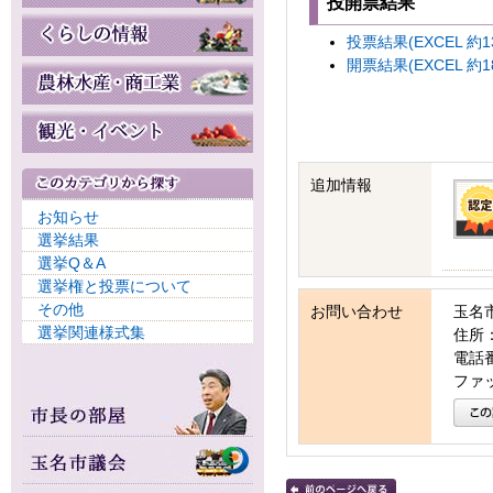
投開票結果
投票結果(EXCEL 約1
開票結果(EXCEL 約1
追加情報
お知らせ
選挙結果
選挙Q＆A
選挙権と投票について
その他
お問い合わせ
玉名
選挙関連様式集
住所：
電話番号
ファッ