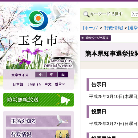
[ホーム]
>
[行政情報]
>
[選挙
熊本県知事選挙投開
告示日
平成28年3月10日(木曜日
投票日
平成28年3月27日(日曜日