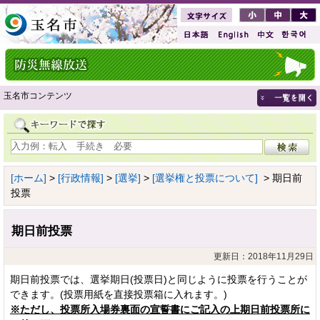
玉名市コンテンツ
[ホーム]
>
[行政情報]
>
[選挙]
>
[選挙権と投票について]
> 期日前
投票
期日前投票
更新日：2018年11月29日
期日前投票では、選挙期日(投票日)と同じように投票を行うことが
できます。(投票用紙を直接投票箱に入れます。)
※ただし、投票所入場券裏面の宣誓書にご記入の上期日前投票所に