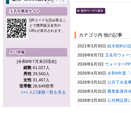
QRコードを読み取るこ
とで携帯版玉名市の
URLが表示されます。
カテゴリ内 他の記事
2021年3月30日
給水契約の
2026年8月7日
玉名市ウォータ
[令和8年7月末日現在]
2026年6月3日
ウォーターPP
総数
61,027人
2026年4月30日
令和8年度「
男性
29,560人
女性
31,467人
2026年3月31日
公共下水道
世帯数
28,649世帯
2026年3月31日
農業集落排
>>> 人口速報一覧を見る
2026年3月30日
公共桝設置