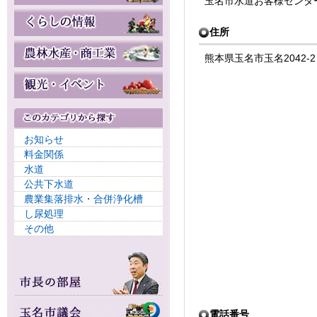
玉名市水道お客様センタ
住所
熊本県玉名市玉名2042-2
お知らせ
料金関係
水道
公共下水道
農業集落排水・合併浄化槽
し尿処理
その他
電話番号