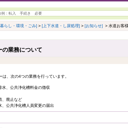
[暮らし・環境・ごみ]
>
[上下水道・し尿処理]
>
[お知らせ]
> 水道お客
ーの業務について
ーは、次の4つの業務を行っています。
排水、公共浄化槽料金の徴収
請、廃止など
水、公共浄化槽人員変更の届出