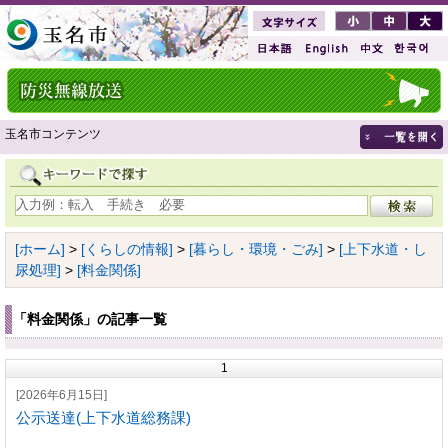
玉名市コンテンツ
[ホーム]
>
[くらしの情報]
>
[暮らし・環境・ごみ]
>
[上下水道・し
尿処理]
>
[料金関係]
「料金関係」の記事一覧
1
[2026年6月15日]
公示送達(上下水道総務課)