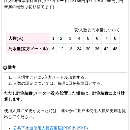
{1,290円(基本料金)+(10立方メートル×166円)}×1.1 = 3,245円(1円
未満の端数は切り捨てます)
表:人数と汚水量について
人数(人)
1
2
3
4
5
6
7
8
汚水量(立方メートル)
6
12
18
24
30
36
42
48
備考
一人増すごとに6立方メートル加算する。
人数の認定については、毎月1日を基準日とする。
ただし計測装置(メーター器)を設置した場合は、計測装置により計
算します。
使用人員に変更があった時は、速やかに井戸水使用人員変更届を提
出してください。
公共下水道使用人員変更届(PDF 約25KB)