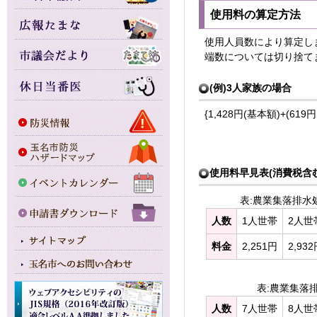
使用料の算定方法
使用人員数により算定し
端数については切り捨て
(例)3人家族の場合
{1,428円(基本額)+(619円×
使用料早見表(消費税含む
表:農業集落排水
人数
1人世帯
2人世
料金
2,251円
2,93
表:農業集落
人数
7人世帯
8人世