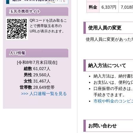
料金
6,337円
7,01
QRコードを読み取るこ
とで携帯版玉名市の
使用人員の変更
URLが表示されます。
使用人員に変更があった
[令和8年7月末日現在]
納入方法について
総数
61,027人
男性
29,560人
納入方法は、納付書
女性
31,467人
お支払いは、便利な
世帯数
28,649世帯
口座振替の手続きは
>>> 人口速報一覧を見る
手続きできます。
市税や料金のコンビ
お問い合わせ