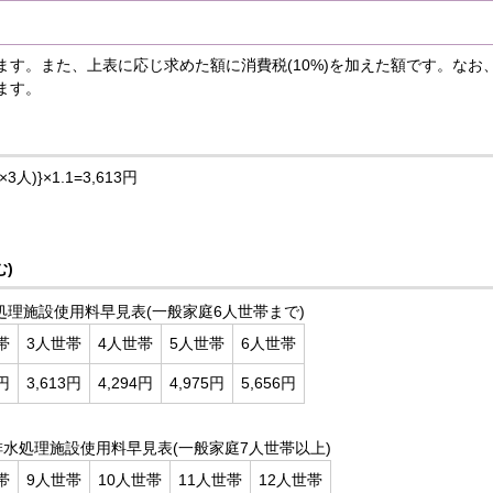
ます。また、上表に応じ求めた額に消費税(10%)を加えた額です。なお
ます。
3人)}×1.1=3,613円
)
処理施設使用料早見表(一般家庭6人世帯まで)
帯
3人世帯
4人世帯
5人世帯
6人世帯
2円
3,613円
4,294円
4,975円
5,656円
排水処理施設使用料早見表(一般家庭7人世帯以上)
帯
9人世帯
10人世帯
11人世帯
12人世帯