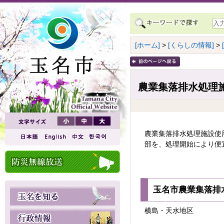
[ホーム]
>
[くらしの情報]
>
農業集落排水処理施
農業集落排水処理施設使
部を、処理開始により便
玉名市農業集落排
横島・天水地区