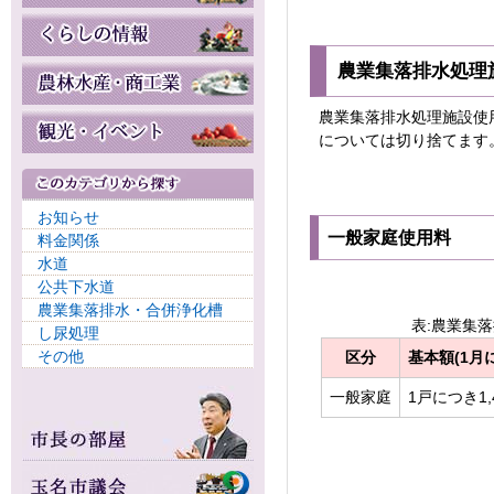
農業集落排水処理施
農業集落排水処理施設使
については切り捨てます
お知らせ
一般家庭使用料
料金関係
水道
公共下水道
農業集落排水・合併浄化槽
表:農業集
し尿処理
その他
区分
基本額(1月
一般家庭
1戸につき1,